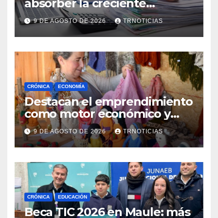
absorber la creciente
demanda por trabajo
9 DE AGOSTO DE 2026
TRNOTICIAS
CRÓNICA
ECONOMÍA
Destacan el emprendimiento
como motor económico y
anuncia fortalecer apoyos
9 DE AGOSTO DE 2026
TRNOTICIAS
para empleo autónomo
CRÓNICA
EDUCACIÓN
Beca TIC 2026 en Maule: más