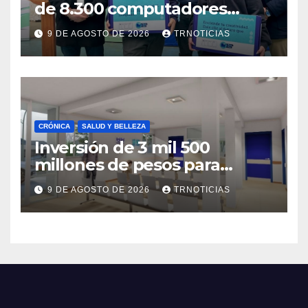
de 8.300 computadores
están siendo entregados en
9 DE AGOSTO DE 2026
TRNOTICIAS
la región
CRÓNICA
SALUD Y BELLEZA
Inversión de 3 mil 500
millones de pesos para
mejorar el Cesfam
9 DE AGOSTO DE 2026
TRNOTICIAS
Astaburuaga