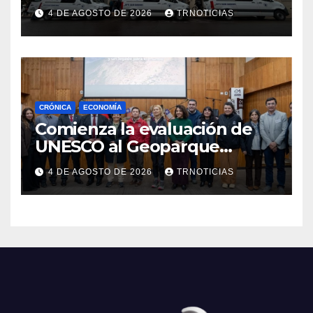
nuevas ambulancias para
4 DE AGOSTO DE 2026
TRNOTICIAS
Cauquenes y Sagrada Familia
CRÓNICA
ECONOMÍA
Comienza la evaluación de
UNESCO al Geoparque
Aspirante Pillanmapu en el
4 DE AGOSTO DE 2026
TRNOTICIAS
Maule