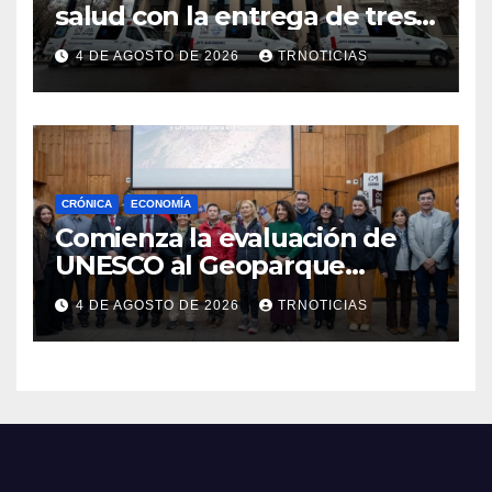
salud con la entrega de tres
nuevas ambulancias para
4 DE AGOSTO DE 2026
TRNOTICIAS
Cauquenes y Sagrada Familia
CRÓNICA
ECONOMÍA
Comienza la evaluación de
UNESCO al Geoparque
Aspirante Pillanmapu en el
4 DE AGOSTO DE 2026
TRNOTICIAS
Maule