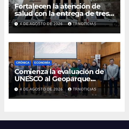
Fortalecen la atención de
salud con la entrega de tres
nuevas ambulancias para
4 DE AGOSTO DE 2026
TRNOTICIAS
Cauquenes y Sagrada Familia
CRÓNICA
ECONOMÍA
Comienza la evaluación de
UNESCO al Geoparque
Aspirante Pillanmapu en el
4 DE AGOSTO DE 2026
TRNOTICIAS
Maule