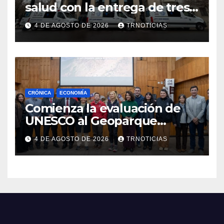
salud con la entrega de tres
nuevas ambulancias para
4 DE AGOSTO DE 2026
TRNOTICIAS
Cauquenes y Sagrada Familia
CRÓNICA
ECONOMÍA
Comienza la evaluación de
UNESCO al Geoparque
Aspirante Pillanmapu en el
4 DE AGOSTO DE 2026
TRNOTICIAS
Maule